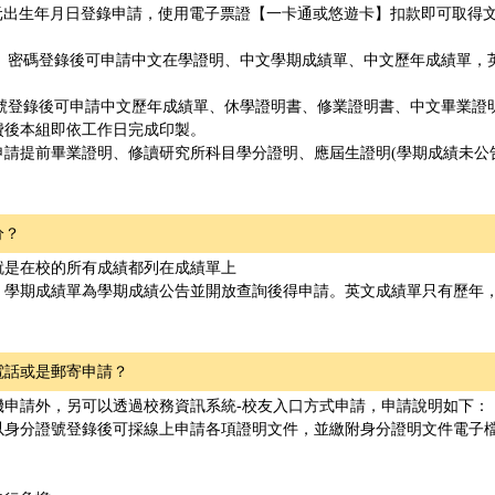
元出生年月日登錄申請，使用電子票證【一卡通或悠遊卡】扣款即可取得
、密碼登錄後可申請中文在學證明、中文學期成績單、中文歷年成績單，英
。
號登錄後可申請中文歷年成績單、休學證明書、修業證明書、中文畢業證明
費後本組即依工作日完成印製。
請提前畢業證明、修讀研究所科目學分證明、應屆生證明(學期成績未公告
分？
就是在校的所有成績都列在成績單上
，學期成績單為學期成績公告並開放查詢後得申請。英文成績單只有歷年，
電話或是郵寄申請？
機申請外，另可以透過校務資訊系統-校友入口方式申請，申請說明如下：
以身分證號登錄後可採線上申請各項證明文件，並繳附身分證明文件電子檔
。