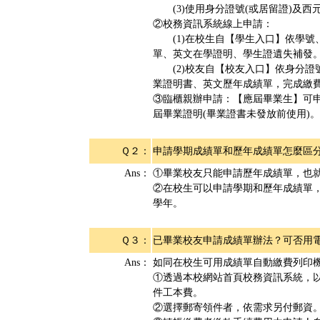
(3)使用身分證號(或居留證)及西
②校務資訊系統線上申請：
(1)在校生自【學生入口】依學號
單、英文在學證明、學生證遺失補發
(2)校友自【校友入口】依身分證
業證明書、英文歷年成績單，完成繳
③臨櫃親辦申請：【應屆畢業生】可申
屆畢業證明(畢業證書未發放前使用)。
Ｑ２：
申請學期成績單和歷年成績單怎麼區
Ans：
①畢業校友只能申請歷年成績單，也
②在校生可以申請學期和歷年成績單
學年。
Ｑ３：
已畢業校友申請成績單辦法？可否用
Ans：
如同在校生可用成績單自動繳費列印
①透過本校網站首頁校務資訊系統，
件工本費。
②選擇郵寄領件者，依需求另付郵資