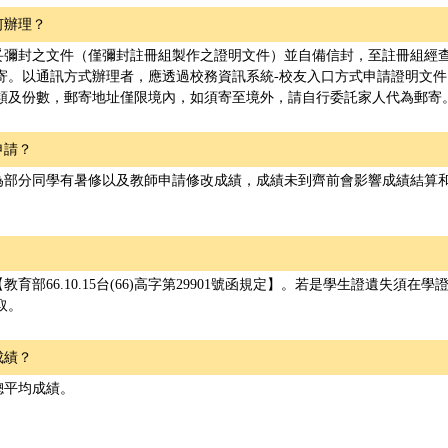
何辦理？
妥彌封之文件（僅彌封註冊組製作之證明文件）並自備信封，至註冊組經
寄。以通訊方式辦理者，應透過校務資訊系統-校友入口方式申請證明文
種類及份數，郵寄地址僅限境內，如須寄至境外，請自行委託家人代為郵寄
申請？
為部分同學有暑修以及教師申請修改成績，成績未到齊前會影響成績結算
部66.10.15台(66)高字第29901號函規定】。若是學生證遺失須在
取。
成績？
總平均成績。