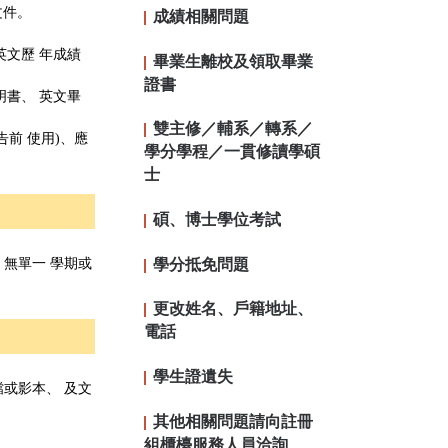
文件。
成績相關問題
文歷 年成績
畢業生離校及領取畢業
證書
書、 英文畢
雙主修／輔系／轉系／
前 使用)、應
學分學程／一貫修讀學碩
士
碩、博士學位考試
學分抵免問題
無單一 學期或
更改姓名、戶籍地址、
電話
學生證遺失
或影本、 及文
其他相關問題請向註冊
組櫃檯服務人員洽詢