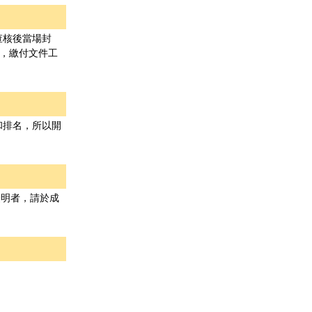
查核後當場封
件，繳付文件工
。
和排名，所以開
學證明者，請於成