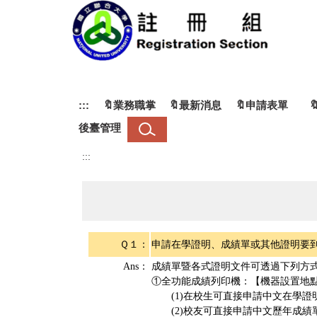
跳
到
主
要
內
容
區
:::
🔖業務職掌
🔖最新消息
🔖申請表單
後臺管理
:::
Ｑ１：
申請在學證明、成績單或其他證明要
Ans：
成績單暨各式證明文件可透過下列方
①全功能成績列印機：【機器設置地
(1)在校生可直接申請中文在學證
(2)校友可直接申請中文歷年成績