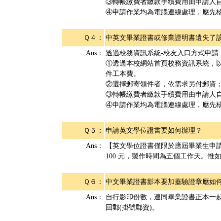
③轉帳繳費者繳款手續費用由申請人
④申請作業均為電腦連線處理，應先
Ｑ４：
中英文畢業證書或修業證明書遺失了
Ans：
透過校務資訊系統-校友入口方式申請
①透過本校網站首頁校務資訊系統，
件工本費。
②選擇郵寄領件者，依需求另付郵資
③轉帳繳費者繳款手續費用由申請人
④申請作業均為電腦連線處理，應先
Ｑ５：
申請英文學位證書要如何辦理？
Ans：
【英文學位證書僅限於應屆畢業生申請
100 元，製作時間為五個工作天。
Ｑ６：
中文畢業證書影本要加蓋驗證章應如
Ans：
自行影印份數，連同畢業證書正本一
回郵(掛號郵資)。