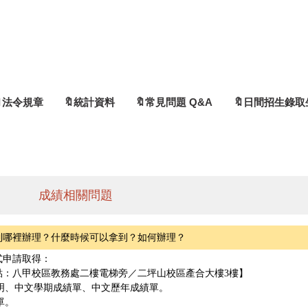
🔖法令規章
🔖統計資料
🔖常見問題 Q&A
🔖日間招生錄取
成績相關問題
到哪裡辦理？什麼時候可以拿到？如何辦理？
式申請取得：
點：八甲校區教務處二樓電梯旁／二坪山校區產合大樓3樓】
明、中文學期成績單、中文歷年成績單。
單。