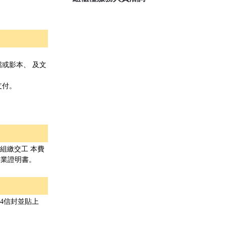
或影本、 及文
支付。
組繳交工 本費
畢業證明書。
4信封並貼上