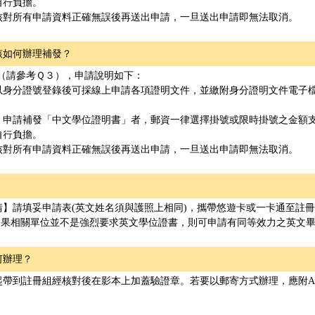
自行負擔。
核對所有申請資料正確無誤後再送出申請，一旦送出申請即無法取消。
該如何辦理補發？
（請參考Ｑ３），申請說明如下：
以身分證號登錄後可採線上申請各項證明文件，並繳附身分證明文件電子檔
；申請補發「中文學位證明書」者，郵資一律選擇掛號或限時掛號之金額
自行負擔。
核對所有申請資料正確無誤後再送出申請，一旦送出申請即無法取消。
】請填妥申請表(英文姓名須與護照上相同)，攜帶悠遊卡或一卡通至註冊
惟如果相關單位並不是強烈要求英文學位證書，則可申請有同等效力之英文
何辦理？
起帶到註冊組經核對後在影本上加蓋驗證章。若要以郵寄方式辦理，應附A