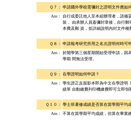
Ｑ７：
申請國外學校需彌封之證明文件應如
Ans：
自行或委託他人至本組辦理者，請備
裝， 由承辦人員蓋彌封章後，自行郵
本費及郵 資，並詳細說明內封文件
Ｑ８：
申請報考研究所用之名次證明何時可
Ans：
於開學第三個星期開始受理申請，因
學期 間無法受理。
Ｑ９：
在學證明如何申請？
Ans：
學生證正反面影本即為中文在學證明【教育
績單 自動繳費列印機繳費即可立即領
Ｑ１０：
學士班暑修成績是否算在當學期平均
Ans：
不算在當學期平均成績，但算在畢業