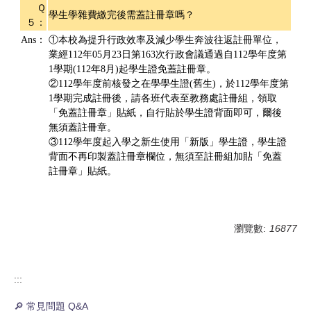
Ｑ
學生學雜費繳完後需蓋註冊章嗎？
５：
Ans：
①本校為提升行政效率及減少學生奔波往返註冊單位，
業經112年05月23日第163次行政會議通過自112學年度第
1學期(112年8月)起學生證免蓋註冊章。
②112學年度前核發之在學學生證(舊生)，於112學年度第
1學期完成註冊後，請各班代表至教務處註冊組，領取
「免蓋註冊章」貼紙，自行貼於學生證背面即可，爾後
無須蓋註冊章。
③112學年度起入學之新生使用「新版」學生證，學生證
背面不再印製蓋註冊章欄位，無須至註冊組加貼「免蓋
註冊章」貼紙。
瀏覽數:
16877
:::
🔎 常見問題 Q&A