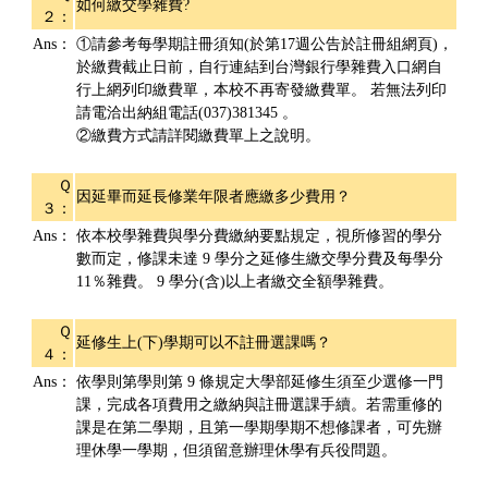
如何繳交學雜費?
２：
Ans：
①請參考每學期註冊須知(於第17週公告於註冊組網頁)，
於繳費截止日前，自行連結到台灣銀行學雜費入口網自
行上網列印繳費單，本校不再寄發繳費單。 若無法列印
請電洽出納組電話(037)381345 。
②繳費方式請詳閱繳費單上之說明。
Ｑ
因延畢而延長修業年限者應繳多少費用？
３：
Ans：
依本校學雜費與學分費繳納要點規定，視所修習的學分
數而定，修課未達 9 學分之延修生繳交學分費及每學分
11％雜費。 9 學分(含)以上者繳交全額學雜費。
Ｑ
延修生上(下)學期可以不註冊選課嗎？
４：
Ans：
依學則第學則第 9 條規定大學部延修生須至少選修一門
課，完成各項費用之繳納與註冊選課手續。若需重修的
課是在第二學期，且第一學期學期不想修課者，可先辦
理休學一學期，但須留意辦理休學有兵役問題。