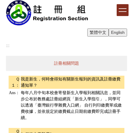
跳
到
主
要
內
繁體中文
English
容
區
:::
註冊相關問題
Ｑ
我是新生，何時會得知有關新生報到的資訊及註冊繳費
１：
通知單？
Ans：
每年八月中旬本校會寄發新生入學報到相關訊息，並同
步公布於教務處註冊組網頁「新生入學指引」，同學可
以透過「臺灣銀行學雜費入口網」 自行列印繳費單或繳
費收據，並依規定於繳費截止日期前繳費即完成註冊手
續。
Ｑ