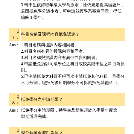
3.轉學生依錄取年級入學為原則，除依規定提高編級外，
若因抵免學分過少者，可申請並經學系審查同意，得低
編級１學年。
Ｑ
科目名稱及課程內容抵免認定？
７：
Ans：
1.科目名稱與授課內容相同者。
2.科目名稱有異但授課內容相同者。
3.科目名稱與授課內容有異但性質相同者。
4.申請抵免須以同級學位之科目或較高階學位之科目為原
則。
5.已申請抵免之科目不得再次申請抵免其他科目；且學分
不可分割，經抵免後所剩學分不可拆割抵免其他科目。
Ｑ
抵免學分之申請期限？
８：
Ans：
抵免學分申請期限，轉學生及新生須於入學當年度第一
學期辦理完成。
Ｑ
學分數抵免原則為何？