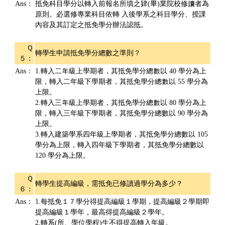
Ans：
抵免科目學分以轉入前報名所填之肄(畢)業院校修讀者為
原則。必選修專業科目依轉 入後學系之科目學分、授課
內容及其訂定之抵免學分辦法認抵。
Ｑ
轉學生申請抵免學分總數之準則？
５：
Ans：
1.轉入二年級上學期者，其抵免學分總數以 40 學分為上
限，轉入二年級下學期者，其抵免學分總數以 55 學分為
上限。
2.轉入三年級上學期者，其抵免學分總數以 80 學分為上
限，轉入三年級下學期者，其抵免學分總數以 90 學分為
上限。
3.轉入建築學系四年級上學期者，其抵免學分總數以 105
學分為上限，轉入四年級下學期者，其抵免學分總數以
120 學分為上限。
Ｑ
轉學生提高編級，需抵免已修讀過學分為多少？
６：
Ans：
1.每抵免１７學分得提高編級１學期，提高編級２學期即
提高編級１學年，最高得提高編級２學年。
2.轉系(所、學位學程)生不得提高轉入年級。