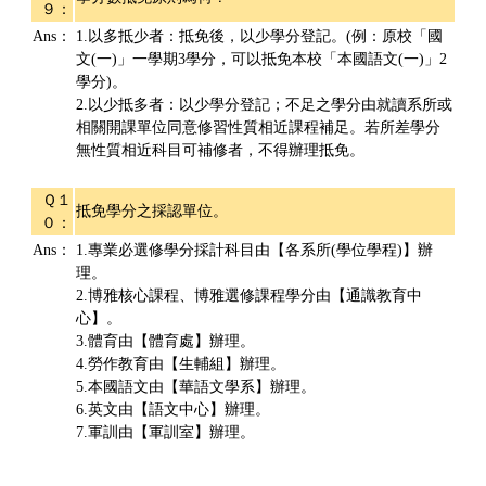
９：
Ans：
1.以多抵少者：抵免後，以少學分登記。(例：原校「國
文(一)」一學期3學分，可以抵免本校「本國語文(一)」2
學分)。
2.以少抵多者：以少學分登記；不足之學分由就讀系所或
相關開課單位同意修習性質相近課程補足。若所差學分
無性質相近科目可補修者，不得辦理抵免。
Ｑ１
抵免學分之採認單位。
０：
Ans：
1.專業必選修學分採計科目由【各系所(學位學程)】辦
理。
2.博雅核心課程、博雅選修課程學分由【通識教育中
心】。
3.體育由【體育處】辦理。
4.勞作教育由【生輔組】辦理。
5.本國語文由【華語文學系】辦理。
6.英文由【語文中心】辦理。
7.軍訓由【軍訓室】辦理。