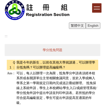
跳
到
主
要
內
繁體中文
English
容
區
:::
學分抵免問題
Ｑ
我是今年的新生，以前在其他大學就讀過，可以辦理學
１：
分抵免嗎？可以辦理提高編級嗎？
Ans：
可以，每人以辦理一次為限，抵免學分申請表須經本校
系所或各開課單位主管相關會議同意，並於入學或轉入
學系之第一學期規定日期內完成送註冊組辦理。 抵免採
線上系統申請，學生上本校網站∕學生入口∕成績管理系統∕
學分抵免申請中提出申請並列印申請表。若所抵的學分
符合提高編級規定，學生可提出申請提高至適當的年
級。