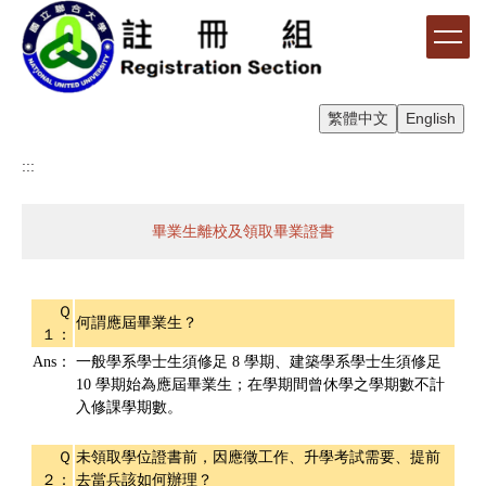
跳
到
主
要
內
繁體中文
English
容
區
:::
畢業生離校及領取畢業證書
Ｑ
何謂應屆畢業生？
１：
Ans：
一般學系學士生須修足 8 學期、建築學系學士生須修足
10 學期始為應屆畢業生；在學期間曾休學之學期數不計
入修課學期數。
Ｑ
未領取學位證書前，因應徵工作、升學考試需要、提前
２：
去當兵該如何辦理？