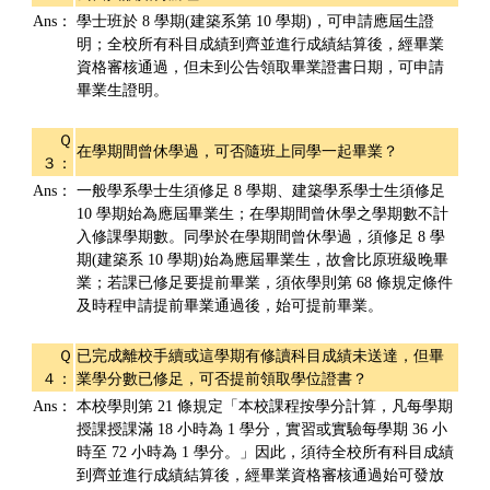
Ans：
學士班於 8 學期(建築系第 10 學期)，可申請應屆生證
明；全校所有科目成績到齊並進行成績結算後，經畢業
資格審核通過，但未到公告領取畢業證書日期，可申請
畢業生證明。
Ｑ
在學期間曾休學過，可否隨班上同學一起畢業？
３：
Ans：
一般學系學士生須修足 8 學期、建築學系學士生須修足
10 學期始為應屆畢業生；在學期間曾休學之學期數不計
入修課學期數。同學於在學期間曾休學過，須修足 8 學
期(建築系 10 學期)始為應屆畢業生，故會比原班級晚畢
業；若課已修足要提前畢業，須依學則第 68 條規定條件
及時程申請提前畢業通過後，始可提前畢業。
Ｑ
已完成離校手續或這學期有修讀科目成績未送達，但畢
４：
業學分數已修足，可否提前領取學位證書？
Ans：
本校學則第 21 條規定「本校課程按學分計算，凡每學期
授課授課滿 18 小時為 1 學分，實習或實驗每學期 36 小
時至 72 小時為 1 學分。」因此，須待全校所有科目成績
到齊並進行成績結算後，經畢業資格審核通過始可發放