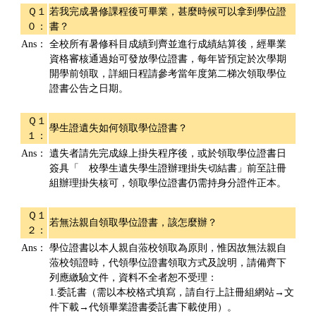
Ｑ１
若我完成暑修課程後可畢業，甚麼時候可以拿到學位證
０：
書？
Ans：
全校所有暑修科目成績到齊並進行成績結算後，經畢業
資格審核通過始可發放學位證書，每年皆預定於次學期
開學前領取，詳細日程請參考當年度第二梯次領取學位
證書公告之日期。
Ｑ１
學生證遺失如何領取學位證書？
１：
Ans：
遺失者請先完成線上掛失程序後，或於領取學位證書日
簽具「離校學生遺失學生證辦理掛失切結書」前至註冊
組辦理掛失核可，領取學位證書仍需持身分證件正本。
Ｑ１
若無法親自領取學位證書，該怎麼辦？
２：
Ans：
學位證書以本人親自蒞校領取為原則，惟因故無法親自
蒞校領證時，代領學位證書領取方式及說明，請備齊下
列應繳驗文件，資料不全者恕不受理：
1.委託書（需以本校格式填寫，請自行上註冊組網站→文
件下載→代領畢業證書委託書下載使用）。