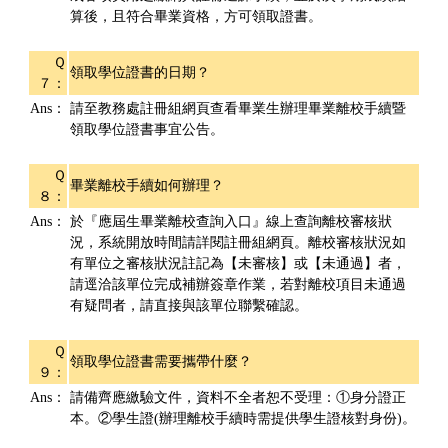
算後，且符合畢業資格，方可領取證書。
Ｑ
領取學位證書的日期？
７：
Ans：
請至教務處註冊組網頁查看畢業生辦理畢業離校手續暨
領取學位證書事宜公告。
Ｑ
畢業離校手續如何辦理？
８：
Ans：
於『應屆生畢業離校查詢入口』線上查詢離校審核狀
況，系統開放時間請詳閱註冊組網頁。離校審核狀況如
有單位之審核狀況註記為【未審核】或【未通過】者，
請逕洽該單位完成補辦簽章作業，若對離校項目未通過
有疑問者，請直接與該單位聯繫確認。
Ｑ
領取學位證書需要攜帶什麼？
９：
Ans：
請備齊應繳驗文件，資料不全者恕不受理：①身分證正
本。②學生證(辦理離校手續時需提供學生證核對身份)。