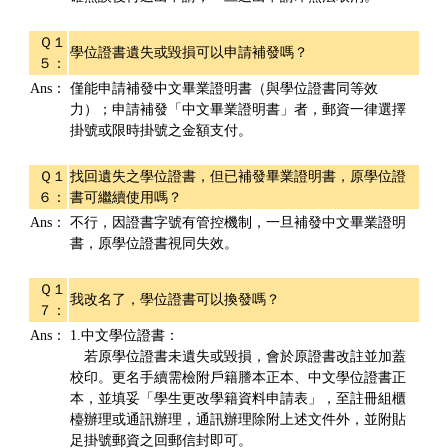
Ｑ１
學位證書遺失或毀損可以申請補發嗎？
５：
Ans：
僅能申請補發中文畢業證明書（與學位證書同等效
力）；申請補發「中文畢業證明書」者，郵資一律選擇
掛號或限時掛號之金額支付。
Ｑ１
找回遺失之學位證書，但已補發畢業證明書，原學位證
６：
書可繼續使用嗎？
Ans：
不行，因證書字號有管控機制，一旦補發中文畢業證明
書，原學位證書視同失效。
Ｑ１
我改名了，學位證書可以換發嗎？
７：
Ans：
1.中文學位證書：
若原學位證書未遺失或毀損，會於原證書改註並加蓋
校印。更名手續需檢附戶籍謄本正本、中文學位證書正
本，並填妥「學生更改學籍資料申請表」，至註冊組櫃
檯辦理或通訊辦理，通訊辦理除附上述文件外，並附貼
足掛號郵資之回郵信封即可。