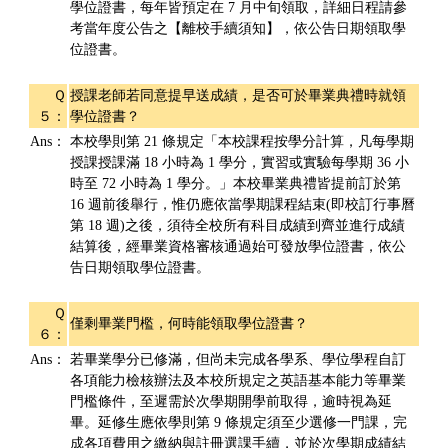
學位證書，每年皆預定在 7 月中旬領取，詳細日程請參
考當年度公告之【離校手續須知】，依公告日期領取學
位證書。
Ｑ
授課老師若同意提早送成績，是否可於畢業典禮時就領
５：
學位證書？
Ans：
本校學則第 21 條規定「本校課程按學分計算，凡每學期
授課授課滿 18 小時為 1 學分，實習或實驗每學期 36 小
時至 72 小時為 1 學分。」本校畢業典禮皆提前訂於第
16 週前後舉行，惟仍應依當學期課程結束(即校訂行事曆
第 18 週)之後，須待全校所有科目成績到齊並進行成績
結算後，經畢業資格審核通過始可發放學位證書，依公
告日期領取學位證書。
Ｑ
僅剩畢業門檻，何時能領取學位證書？
６：
Ans：
若畢業學分已修滿，但尚未完成各學系、學位學程自訂
各項能力檢核辦法及本校所規定之英語基本能力等畢業
門檻條件，至遲需於次學期開學前取得，逾時視為延
畢。延修生應依學則第 9 條規定須至少選修一門課，完
成各項費用之繳納與註冊選課手續，並於次學期成績結