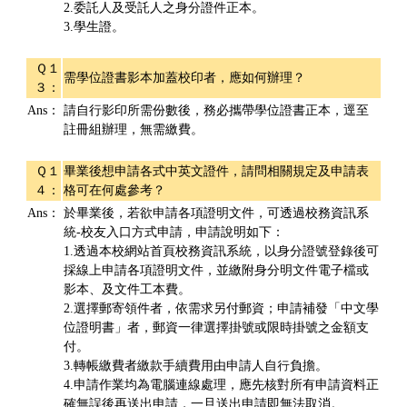
2.委託人及受託人之身分證件正本。
3.學生證。
Ｑ１
需學位證書影本加蓋校印者，應如何辦理？
３：
Ans：
請自行影印所需份數後，務必攜帶學位證書正本，逕至
註冊組辦理，無需繳費。
Ｑ１
畢業後想申請各式中英文證件，請問相關規定及申請表
４：
格可在何處參考？
Ans：
於畢業後，若欲申請各項證明文件，可透過校務資訊系
統-校友入口方式申請，申請說明如下：
1.透過本校網站首頁校務資訊系統，以身分證號登錄後可
採線上申請各項證明文件，並繳附身分明文件電子檔或
影本、及文件工本費。
2.選擇郵寄領件者，依需求另付郵資；申請補發「中文學
位證明書」者，郵資一律選擇掛號或限時掛號之金額支
付。
3.轉帳繳費者繳款手續費用由申請人自行負擔。
4.申請作業均為電腦連線處理，應先核對所有申請資料正
確無誤後再送出申請，一旦送出申請即無法取消。