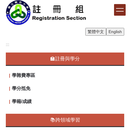
跳
到
主
要
內
繁體中文
English
容
區
:::
🏫註冊與學分
學雜費專區
學分抵免
學籍/成績
📚跨領域學習