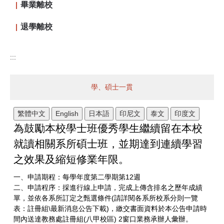
畢業離校
退學離校
:::
學、碩士一貫
繁體中文
English
日本語
印尼文
泰文
印度文
為鼓勵本校學士班優秀學生繼續留在本校
就讀相關系所碩士班，並期達到連續學習
之效果及縮短修業年限。
一、申請期程：每學年度第二學期第12週
二、申請程序：採進行線上申請，完成上傳含排名之歷年成績
單，並依各系所訂定之甄選條件(請詳閱各系所校系分則一覽
表：註冊組\最新消息公告下載)，繳交書面資料於本公告申請時
間內送達教務處註冊組(八甲校區) 2窗口業務承辦人彙辦。