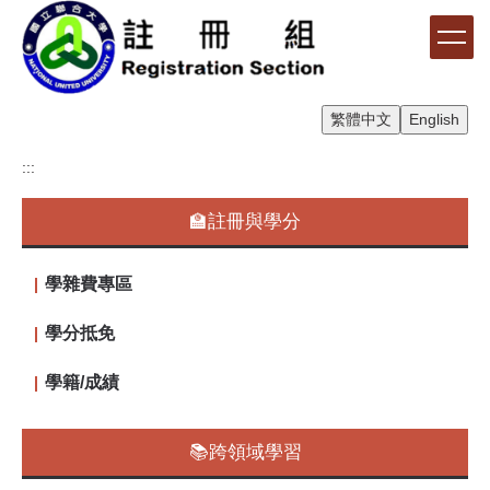
跳
到
主
要
內
繁體中文
English
容
區
:::
🏫註冊與學分
學雜費專區
學分抵免
學籍/成績
📚跨領域學習