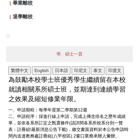
畢業離校
退學離校
:::
學、碩士一貫
繁體中文
English
日本語
印尼文
泰文
印度文
為鼓勵本校學士班優秀學生繼續留在本校
就讀相關系所碩士班，並期達到連續學習
之效果及縮短修業年限。
一、申請期程：每學年度第二學期第12週
二、申請程序：採進行線上申請，完成上傳含排名之歷年成績
單，並依各系所訂定之甄選條件(請詳閱各系所校系分則一覽
表：註冊組\最新消息公告下載)，繳交書面資料於本公告申請時
間內送達教務處註冊組(八甲校區) 2窗口業務承辦人彙辦。