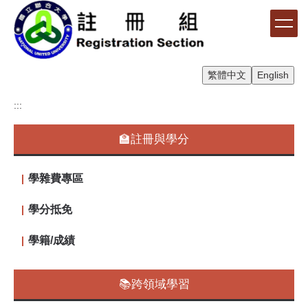
跳
到
主
要
內
繁體中文
English
容
區
:::
🏫註冊與學分
學雜費專區
學分抵免
學籍/成績
📚跨領域學習