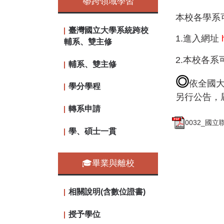
📚跨領域學習
本校各學系
臺灣國立大學系統跨校
1.進入網址
輔系、雙主修
2.本校各
輔系、雙主修
◎
依全國
學分學程
另行公告，
轉系申請
0032_國
學、碩士一貫
🎓畢業與離校
相關說明(含數位證書)
授予學位