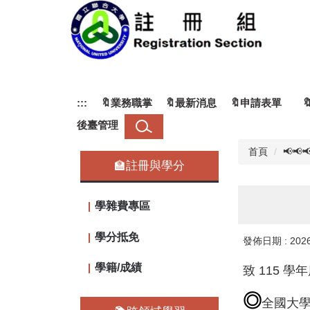
跳
到
主
要
內
容
區
:::
🔖業務職掌
🔖最新消息
🔖申請表單
後臺管理
首頁
📢📢
🏫註冊與學分
學雜費專區
學分抵免
發佈日期 :
202
學籍/成績
致 115 
◎
全國大學