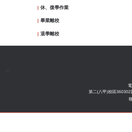
休、復學作業
畢業離校
退學離校
:::
電
第二(八甲)校區360302苗栗縣苗