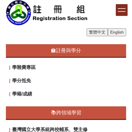
跳
到
主
要
內
繁體中文
English
容
區
🏫註冊與學分
學雜費專區
學分抵免
學籍/成績
📚跨領域學習
臺灣國立大學系統跨校輔系、雙主修