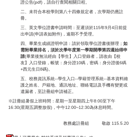
證公告(pdf)，請自行查閱相關日程。
二、未符合本校學則第八十四條規定者，次學期仍應註
冊。
三、英文學位證書申請時間：至遲須於115年9月4日前提
出申請(申請表如附件)，逾期不予受理。
四、畢業生成績證明申請：請於領取學位證書後辦理；
如
需附畢業排名，須於次學年度第一學期開學第四週始得申
請
(畢業後無法經由【學生】入口登錄者，請改由【校
友】入口登錄，帳號：身分證10碼，密碼：身分證後6碼
+西元生日8碼)。
五、校務資訊系統--學生入口--學籍管理系統--基本資料維
護之姓名、戶籍地、通訊地址、聯絡電話及手機有變更或
遺漏者，至註冊組申請補正。
※註冊組暑假上班時間：星期一至星期四上午8:00至下午
16:30(星期五調整放假)，中午12:00~12:30為休息時間。
教務處註冊組 敬啟 115.5.20